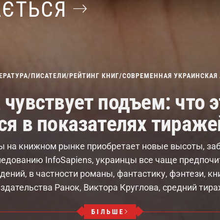
АЄТЬСЯ
ЕРАТУРА
/
ПИСАТЕЛИ
/
РЕЙТИНГ КНИГ
/
СОВРЕМЕННАЯ УКРАИНСКАЯ 
 чувствует подъем: что э
ся в показателях тираже
ы на книжном рынке приобретает новые высоты, за
ледованию InfoSapiens, украинцы все чаще предпоч
ений, в частности романы, фантастику, фэнтези, кн
здательства Ранок, Виктора Круглова, средний тира
БІЛЬШЕ