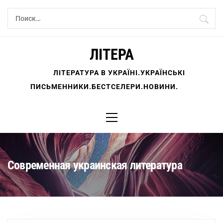
Перейти
Найти:
к
содержимому
ЛІТЕРА
ЛІТЕРАТУРА В УКРАЇНІ.УКРАЇНСЬКІ
ПИСЬМЕННИКИ.БЕСТСЕЛЕРИ.НОВИНИ.
Основное
меню
Современная украинская литература