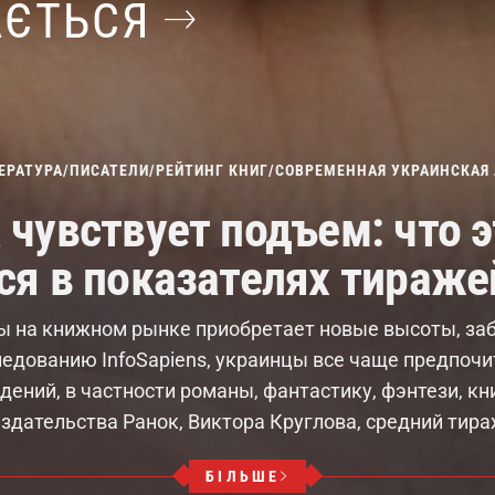
АЄТЬСЯ
ЕРАТУРА
/
ПИСАТЕЛИ
/
РЕЙТИНГ КНИГ
/
СОВРЕМЕННАЯ УКРАИНСКАЯ 
 чувствует подъем: что э
ся в показателях тираже
ы на книжном рынке приобретает новые высоты, за
ледованию InfoSapiens, украинцы все чаще предпоч
ений, в частности романы, фантастику, фэнтези, кн
здательства Ранок, Виктора Круглова, средний тира
БІЛЬШЕ