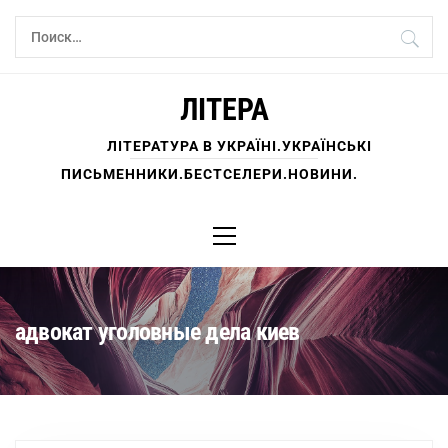
Перейти
Найти:
к
содержимому
ЛІТЕРА
ЛІТЕРАТУРА В УКРАЇНІ.УКРАЇНСЬКІ
ПИСЬМЕННИКИ.БЕСТСЕЛЕРИ.НОВИНИ.
Основное
меню
адвокат уголовные дела киев