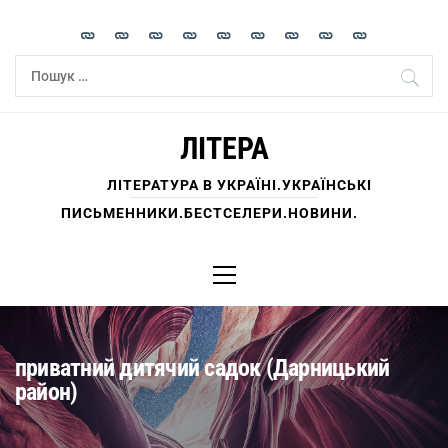
Skip
to
content
Пошук:
ЛІТЕРА
ЛІТЕРАТУРА В УКРАЇНІ.УКРАЇНСЬКІ
ПИСЬМЕННИКИ.БЕСТСЕЛЕРИ.НОВИНИ.
Primary
Menu
приватний дитячий садок (Дарницький
район)