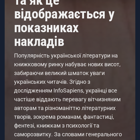
та як це
відображається у
показниках
накладів
Популярність української літератури на
книжковому ринку набуває нових висот,
забираючи великий шматок уваги
українських читачів. Згідно з
дослідженням InfoSapiens, українці все
частіше віддають перевагу вітчизняним
авторам та різноманіттю літературних
творів, зокрема романам, фантастиці,
фентезі, книжкам з психології та
саморозвитку. За словами генерального