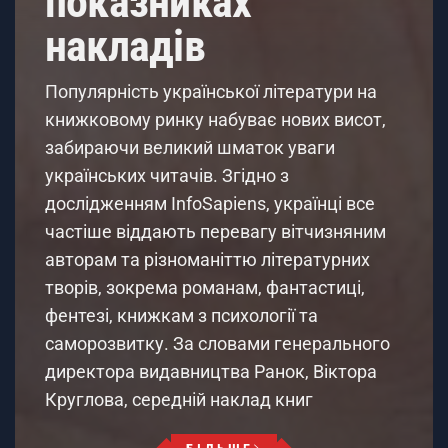
показниках
накладів
Популярність української літератури на
книжковому ринку набуває нових висот,
забираючи великий шматок уваги
українських читачів. Згідно з
дослідженням InfoSapiens, українці все
частіше віддають перевагу вітчизняним
авторам та різноманіттю літературних
творів, зокрема романам, фантастиці,
фентезі, книжкам з психології та
саморозвитку. За словами генерального
директора видавництва Ранок, Віктора
Круглова, середній наклад книг