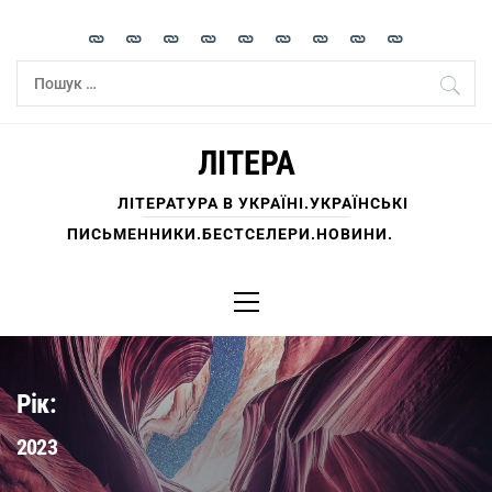
Skip
to
content
Пошук:
ЛІТЕРА
ЛІТЕРАТУРА В УКРАЇНІ.УКРАЇНСЬКІ
ПИСЬМЕННИКИ.БЕСТСЕЛЕРИ.НОВИНИ.
Primary
Menu
Рік:
2023