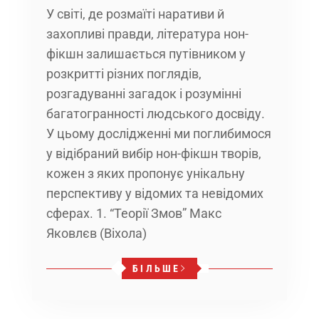
У світі, де розмаїті наративи й
захопливі правди, література нон-
фікшн залишається путівником у
розкритті різних поглядів,
розгадуванні загадок і розумінні
багатогранності людського досвіду.
У цьому дослідженні ми поглибимося
у відібраний вибір нон-фікшн творів,
кожен з яких пропонує унікальну
перспективу у відомих та невідомих
сферах. 1. “Теорії Змов” Макс
Яковлєв (Віхола)
БІЛЬШЕ